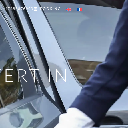
+447488876009
BOOKING
ERT IN