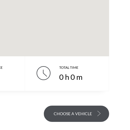
CE
TOTAL TIME
0
h
0
m
CHOOSE A VEHICLE