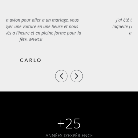
J'ai été très impressionné par la rapidité avec
laquelle j'ai pu trouver un chauffeur. L'assistance
aux clients a été exceptionnelle.
MIRIAM
+
25
ANNÉES D'EXPÉRIENCE