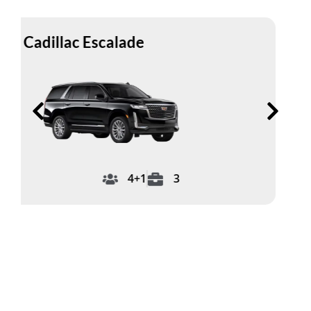
S-Class Maybach
3
3