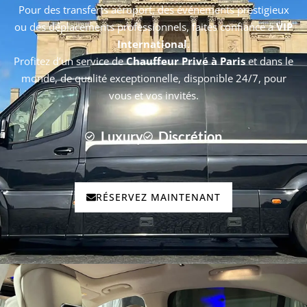
Pour des transferts aéroport, des événements prestigieux
ou des déplacements professionnels, faites confiance à
VIP
International
.
Profitez d’un service de
Chauffeur Privé
à Paris
et dans le
monde, de qualité exceptionnelle, disponible 24/7, pour
vous et vos invités.
Luxury
Discrétion
RÉSERVEZ MAINTENANT