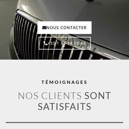
E
-
M
A
I
L
NOUS CONTACTER
+33 1 84 14 92 40
TÉMOIGNAGES
NOS CLIENTS
SONT
SATISFAITS