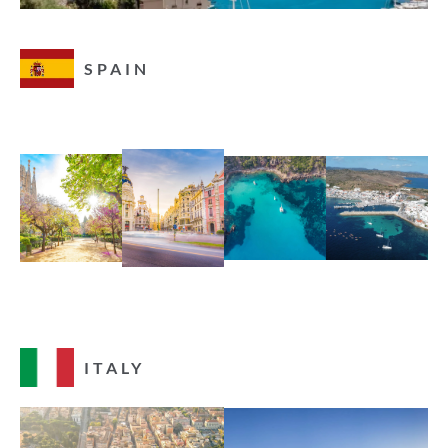
SPAIN
BARCELONA
MADRID
IBIZA
ITALY