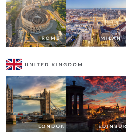
ROME
MILAN
UNITED KINGDOM
LONDON
EDINBUR