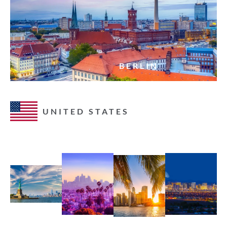
BERLIN
UNITED STATES
NEW
LOS
MIAMI
YORK
ANGELES