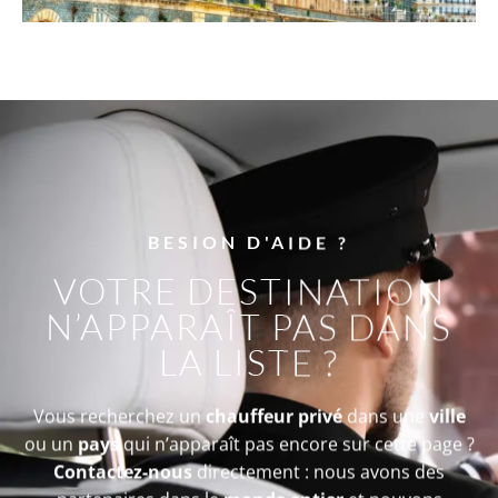
BESION D'AIDE ?
VOTRE DESTINATION
N’APPARAÎT PAS DANS
LA LISTE ?
Vous recherchez un
chauffeur privé
dans une
ville
ou un
pays
qui n’apparaît pas encore sur cette page ?
Contactez-nous
directement : nous avons des