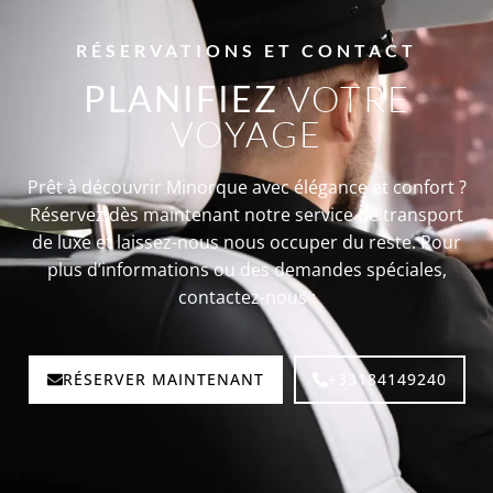
RÉSERVATIONS ET CONTACT
PLANIFIEZ
VOTRE
VOYAGE
Prêt à découvrir Minorque avec élégance et confort ?
Réservez dès maintenant notre service de transport
de luxe et laissez-nous nous occuper du reste. Pour
plus d’informations ou des demandes spéciales,
contactez-nous :
RÉSERVER MAINTENANT
+33184149240