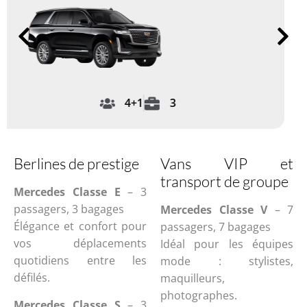
3
3
Berlines de prestige
Vans VIP et
transport de groupe
Mercedes Classe E
– 3
passagers, 3 bagages
Mercedes Classe V
– 7
Élégance et confort pour
passagers, 7 bagages
vos déplacements
Idéal pour les équipes
quotidiens entre les
mode : stylistes,
défilés.
maquilleurs,
photographes.
Mercedes Classe S
– 3