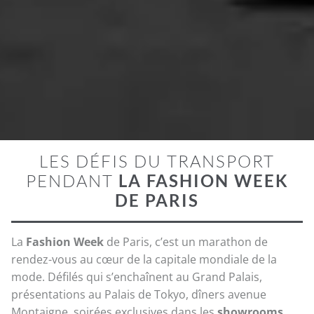
LES DÉFIS DU TRANSPORT
PENDANT
LA FASHION WEEK
DE PARIS
La
Fashion Week
de Paris, c’est un marathon de
rendez-vous au cœur de la capitale mondiale de la
mode. Défilés qui s’enchaînent au Grand Palais,
présentations au Palais de Tokyo, dîners avenue
Montaigne, soirées exclusives dans les
showrooms